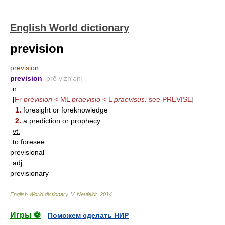
English World dictionary
prevision
prevision
prevision
[prē vizh′ən]
n.
[
Fr
pr
é
vision
< ML
praevisio
< L
praevisus:
see
PREVISE
]
1.
foresight or foreknowledge
2.
a prediction or prophecy
vt.
to foresee
previsional
adj.
previsionary
English World dictionary
.
V. Neufeldt
.
2014
.
Игры ⚽
Поможем сделать НИР