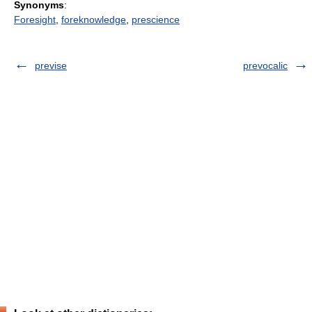
Synonyms
:
Foresight
,
foreknowledge
,
prescience
previse
prevocalic