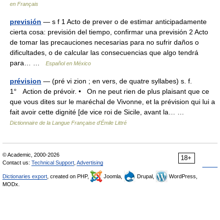
en Français
previsión
— s f 1 Acto de prever o de estimar anticipadamente
cierta cosa: previsión del tiempo, confirmar una previsión 2 Acto
de tomar las precauciones necesarias para no sufrir daños o
dificultades, o de calcular las consecuencias que algo tendrá
para… …
Español en México
prévision
— (pré vi zion ; en vers, de quatre syllabes) s. f.
1° Action de prévoir. • On ne peut rien de plus plaisant que ce
que vous dites sur le maréchal de Vivonne, et la prévision qui lui a
fait avoir cette dignité [de vice roi de Sicile, avant la… …
Dictionnaire de la Langue Française d'Émile Littré
© Academic, 2000-2026
18+
Contact us:
Technical Support
,
Advertising
Dictionaries export
, created on PHP,
Joomla,
Drupal,
WordPress,
MODx.