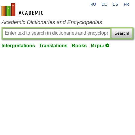
RU
DE
ES
FR
en-academic.com
Academic Dictionaries and Encyclopedias
Search!
Interpretations
Translations
Books
Игры ⚽