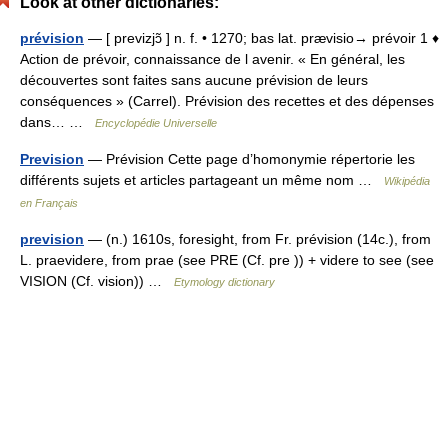
Look at other dictionaries:
prévision
— [ previzjɔ̃ ] n. f. • 1270; bas lat. prævisio→ prévoir 1 ♦
Action de prévoir, connaissance de l avenir. « En général, les
découvertes sont faites sans aucune prévision de leurs
conséquences » (Carrel). Prévision des recettes et des dépenses
dans… …
Encyclopédie Universelle
Prevision
— Prévision Cette page d’homonymie répertorie les
différents sujets et articles partageant un même nom …
Wikipédia
en Français
prevision
— (n.) 1610s, foresight, from Fr. prévision (14c.), from
L. praevidere, from prae (see PRE (Cf. pre )) + videre to see (see
VISION (Cf. vision)) …
Etymology dictionary