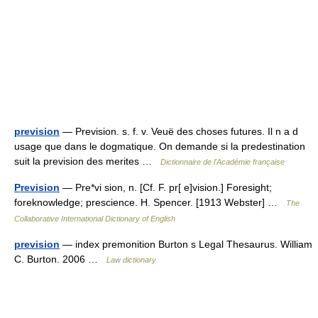
prevision
— Prevision. s. f. v. Veuë des choses futures. Il n a d
usage que dans le dogmatique. On demande si la predestination
suit la prevision des merites …
Dictionnaire de l'Académie française
Prevision
— Pre*vi sion, n. [Cf. F. pr[ e]vision.] Foresight;
foreknowledge; prescience. H. Spencer. [1913 Webster] …
The
Collaborative International Dictionary of English
prevision
— index premonition Burton s Legal Thesaurus. William
C. Burton. 2006 …
Law dictionary